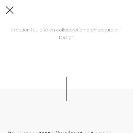
Création lieu allié en collaboration architecturale
Design
Natacha créatrice de l’espace
détente Vitalvie
Anne a accompagné Natacha, responsable de