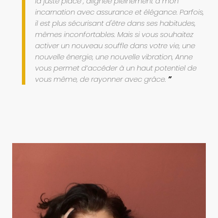
la juste place , alignée pleinement à mon
incarnation avec assurance et élégance. Parfois,
il est plus sécurisant d'être dans ses habitudes,
mêmes inconfortables. Mais si vous souhaitez
activer un nouveau souffle dans votre vie, une
nouvelle énergie, une nouvelle vibration, Anne
vous permet d’accéder à un haut potentiel de
vous même, de rayonner avec grâce.