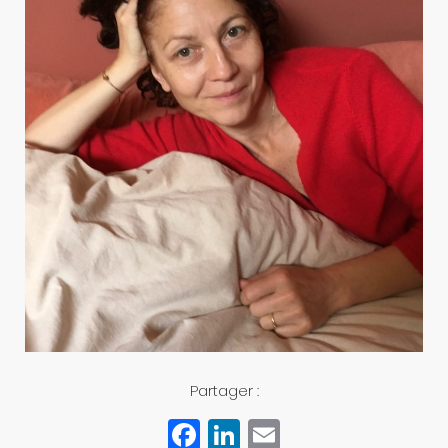
Partager :
F
Li
E