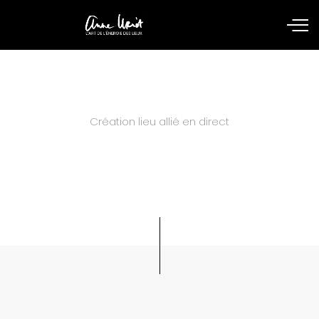
Création lieu allié en direct
Nathalie, fondatrice de la Maison
du Yoga à Vannes