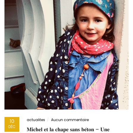
actualites
Aucun commentaire
10
DÉC
𝐌𝐢𝐜𝐡𝐞𝐥 𝐞𝐭 𝐥𝐚 𝐜𝐡𝐚𝐩𝐞 𝐬𝐚𝐧𝐬 𝐛𝐞́𝐭𝐨𝐧 – 𝐔𝐧𝐞