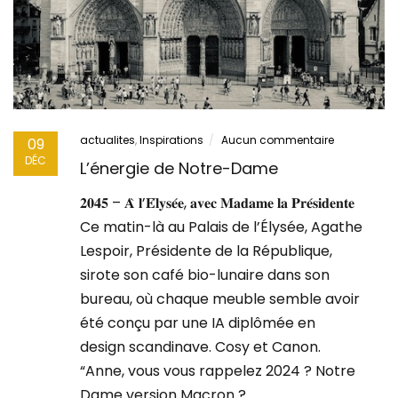
actualites
,
Inspirations
Aucun commentaire
09
DÉC
L’énergie de Notre-Dame
𝟐𝟎𝟒𝟓 – 𝐀̀ 𝐥’𝐄́𝐥𝐲𝐬𝐞́𝐞, 𝐚𝐯𝐞𝐜 𝐌𝐚𝐝𝐚𝐦𝐞 𝐥𝐚 𝐏𝐫𝐞́𝐬𝐢𝐝𝐞𝐧𝐭𝐞
Ce matin-là au Palais de l’Élysée, Agathe
Lespoir, Présidente de la République,
sirote son café bio-lunaire dans son
bureau, où chaque meuble semble avoir
été conçu par une IA diplômée en
design scandinave. Cosy et Canon.
“Anne, vous vous rappelez 2024 ? Notre
Dame version Macron ?…