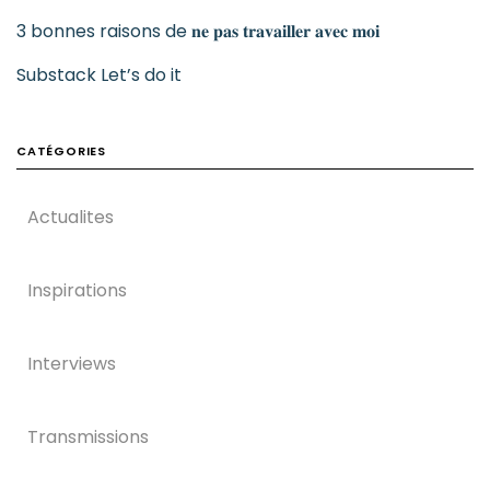
3 bonnes raisons de 𝐧𝐞 𝐩𝐚𝐬 𝐭𝐫𝐚𝐯𝐚𝐢𝐥𝐥𝐞𝐫 𝐚𝐯𝐞𝐜 𝐦𝐨𝐢
Substack Let’s do it
CATÉGORIES
Actualites
Inspirations
Interviews
Transmissions