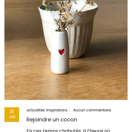
actualites
,
Inspirations
Aucun commentaire
31
JAN
Rejoindre un cocon
En ces temps chahutés, à l’heure où