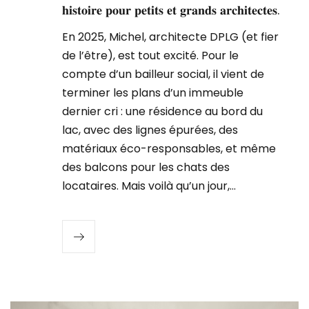
𝐡𝐢𝐬𝐭𝐨𝐢𝐫𝐞 𝐩𝐨𝐮𝐫 𝐩𝐞𝐭𝐢𝐭𝐬 𝐞𝐭 𝐠𝐫𝐚𝐧𝐝𝐬 𝐚𝐫𝐜𝐡𝐢𝐭𝐞𝐜𝐭𝐞𝐬.
En 2025, Michel, architecte DPLG (et fier
de l’être), est tout excité. Pour le
compte d’un bailleur social, il vient de
terminer les plans d’un immeuble
dernier cri : une résidence au bord du
lac, avec des lignes épurées, des
matériaux éco-responsables, et même
des balcons pour les chats des
locataires. Mais voilà qu’un jour,…