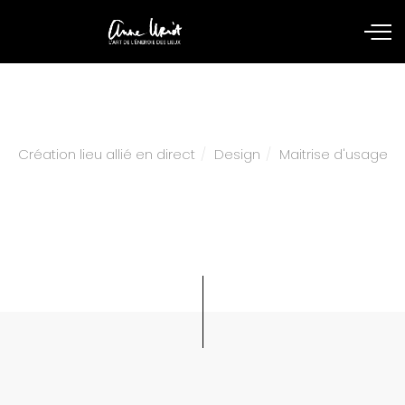
Création lieu allié en direct
Design
Maitrise d'usage
Xavier, coordinateur du site les
Pointilloux (OPHIS)