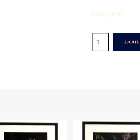
700,00
€
AJOUTE