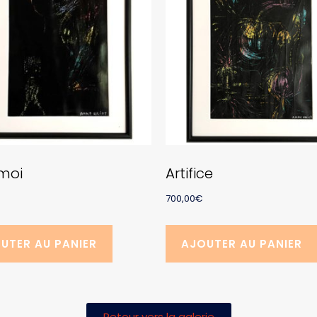
 moi
Artifice
700,00
€
UTER AU PANIER
AJOUTER AU PANIER
Retour vers la galerie