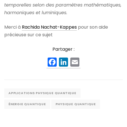
temporelles selon des paramètres mathématiques,
harmoniques et luminiques.
Merci à
Rachida Nachat-Kappes
pour son aide
précieuse sur ce sujet
Partager :
F
Li
E
a
n
m
c
k
ai
e
e
l
APPLICATIONS PHYSIQUE QUANTIQUE
b
dI
o
n
ÉNERGIE QUANTIQUE
PHYSIQUE QUANTIQUE
o
k